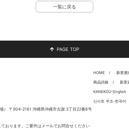
一覧に戻る
PAGE TOP
HOME
新里酒
商品詳細
新里
KANEKOU-English
신사토 주조-한국어
工場） 〒904-2161 沖縄県沖縄市古謝 3丁目22番8号
お断りしております。ご要件はメールでお問合せください