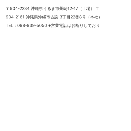
〒904-2234 沖縄県うるま市州崎12-17（工場） 〒
904-2161 沖縄県沖縄市古謝 3丁目22番8号（本社）
TEL：098-939-5050 ※営業電話はお断りしており
ます。ご要件はメールでお問合せください
FAX：098-939-6549
HOME
新里酒造とは
会社概要
お知らせ
商品詳細
新里酒造のお酒が買える店
KANEKOU-English
新里酒造-中文（简体）
신사토 주조-한국어