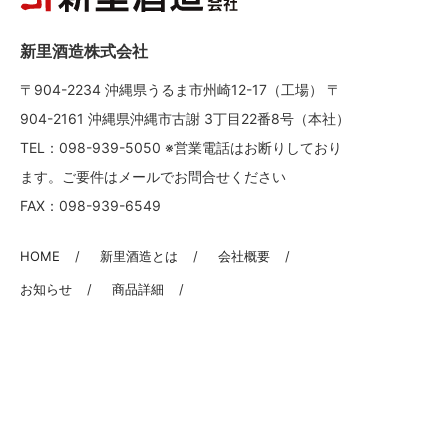
新里酒造株式会社
〒904-2234 沖縄県うるま市州崎12-17（工場） 〒
904-2161 沖縄県沖縄市古謝 3丁目22番8号（本社）
TEL：098-939-5050 ※営業電話はお断りしており
ます。ご要件はメールでお問合せください
FAX：098-939-6549
HOME
新里酒造とは
会社概要
お知らせ
商品詳細
新里酒造のお酒が買える店
KANEKOU-English
新里酒造-中文（简体）
신사토 주조-한국어