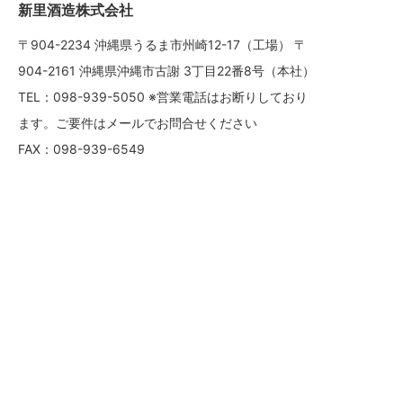
新里酒造株式会社
〒904-2234 沖縄県うるま市州崎12-17（工場） 〒
904-2161 沖縄県沖縄市古謝 3丁目22番8号（本社）
TEL：098-939-5050 ※営業電話はお断りしており
ます。ご要件はメールでお問合せください
FAX：098-939-6549
HOME
新里酒造とは
会社概要
お知らせ
商品詳細
新里酒造のお酒が買える店
KANEKOU-English
新里酒造-中文（简体）
신사토 주조-한국어